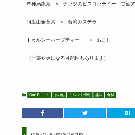
希種烏龍茶 × ナッツのビスコッテイー 甘酒
阿里山金萱茶 × 台湾カステラ
トゥルシーハーブティー × おこし
（一部変更になる可能性もあります）
One Point！
その他
イベント情報
趣味
食材
3/16(木)助川太郎&渋谷毅DUO