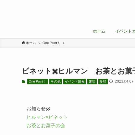
ホーム
イベント
ホーム
One Point！
ビネット✖️ヒルマン お茶とお菓
2023.04.07
One Point！
その他
イベント情報
趣味
食材
お知らせ🌿
ヒルマン×ビネット
お茶とお菓子の会